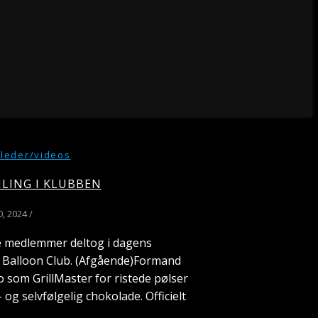
illeder/videos
LING I KLUBBEN
0, 2024
/
de medlemmer deltog i dagens
s Balloon Club. (Afgående)Formand
 som GrillMaster for ristede pølser
og selvfølgelig chokolade. Officielt