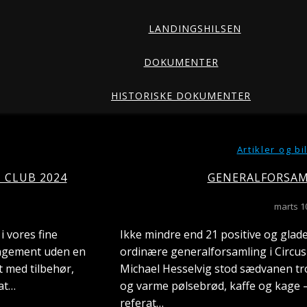
LANDINGSHILSEN
DOKUMENTER
HISTORISKE DOKUMENTER
Artikler og b
 CLUB 2024
GENERALFORSAM
marts 1
 vores fine
Ikke mindre end 21 positive og gla
angement uden en
ordinære generalforsamling i Circu
et med tilbehør,
Michael Hesselvig stod sædvanen tro
 at…
og varme pølsebrød, kaffe og kage – 
referat…