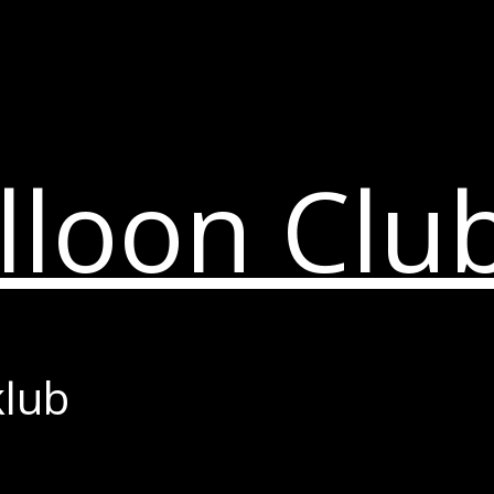
lloon Clu
klub