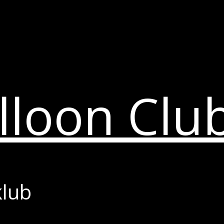
lloon Clu
klub