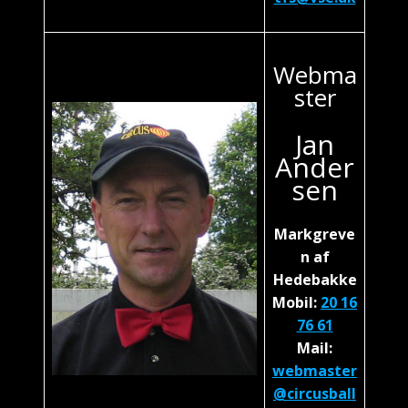
Webma
ster
Jan
Ander
sen
Markgreve
n af
Hedebakke
Mobil:
20 16
76 61
Mail:
webmaster
@circusball