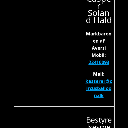
r
Solan
d Hald
Markbaron
en af
Aversi
Mobil:
22410093
Mail:
kasserer@c
ircusballoo
n.dk
Bestyre
lsesme