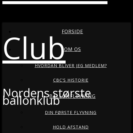
Club
FORSIDE
OM OS
HVORDAN BLIVER JEG MEDLEM?
CBC’S HISTORIE
Nordens største
ballonklub
BALLONFLYVNING
DIN FØRSTE FLYVNING
HOLD AFSTAND