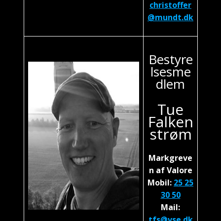
christoffer
@mundt.dk
Bestyre
lsesme
dlem
Tue
Falken
strøm
Markgreve
n af Valore
Mobil:
25 25
30 50
Mail:
tfs@vse.dk