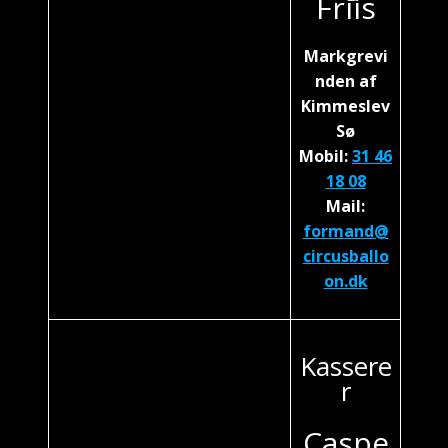
Friis
Markgrevi
nden af
Kimmeslev
Sø
Mobil:
31 46
18 08
Mail:
formand@
circusballo
on.dk
Kassere
r
Caspe