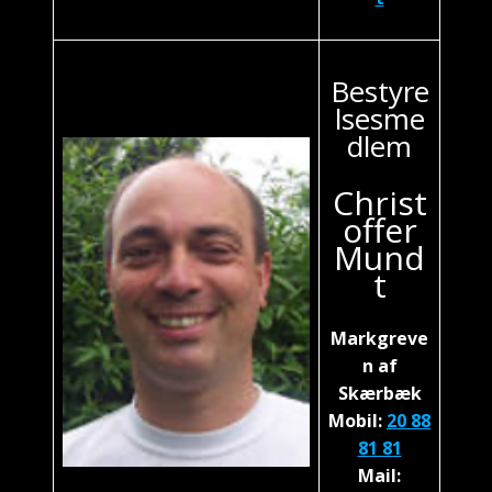
Bestyre
lsesme
dlem
Christ
offer
Mund
t
Markgreve
n af
Skærbæk
Mobil:
20 88
81 81
Mail: