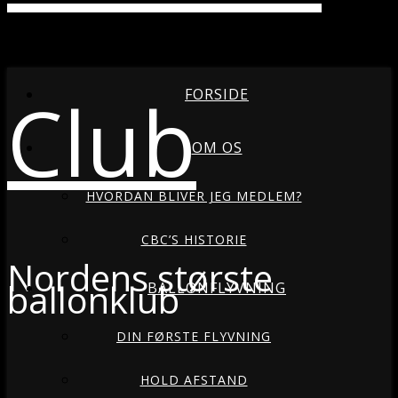
Club
FORSIDE
OM OS
HVORDAN BLIVER JEG MEDLEM?
CBC’S HISTORIE
Nordens største
ballonklub
BALLONFLYVNING
DIN FØRSTE FLYVNING
HOLD AFSTAND