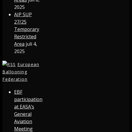
2025
AIP SUP
27/25
Temporary
Restricted
Area
juli 4,
2025
European
Ballooning
Federation
EBF
participation
at EASA’s
General
Aviation
Meeting